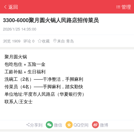
返回
管理
3300-6000聚月圆火锅人民路店招传菜员
2026/1/25 14:35:00
浏览 1909
评论 0
收藏
来自 青岛
聚月圆火锅
包吃包住 + 五险一金
工龄补贴 + 生日福利
洗碗工（2名）——干净整洁，手脚麻利
传菜员（4名）——手脚麻利，踏实勤快
单位地址:平度市人民路店（华夏银行旁）
联系人:王女士
分享到
微信
QQ空间
微博