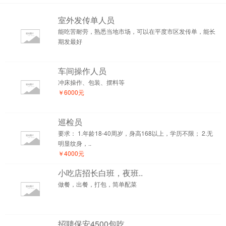
室外发传单人员
能吃苦耐劳，熟悉当地市场，可以在平度市区发传单，能长
期发最好
车间操作人员
冲床操作、包装、摆料等
￥6000元
巡检员
要求： 1.年龄18-40周岁，身高168以上，学历不限； 2.无
明显纹身，..
￥4000元
小吃店招长白班，夜班..
做餐，出餐，打包，简单配菜
招聘保安4500包吃..