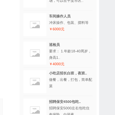
场，可以在平度市区..
车间操作人员
冲床操作、包装、摆料等
￥6000元
巡检员
要求： 1.年龄18-40周岁，
身高1..
￥4000元
小吃店招长白班，夜班..
做餐，出餐，打包，简单配
菜
招聘保安4500包吃..
招聘保安5000左右包吃住
有保险，白班夜..