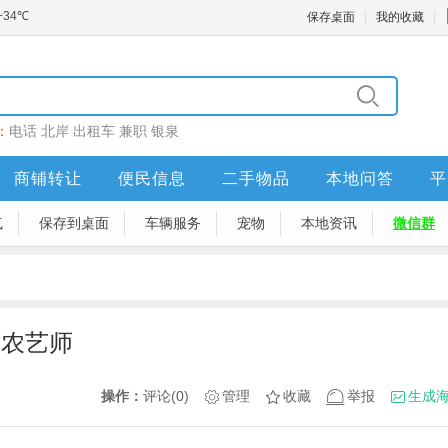
保存桌面
我的收藏
：
电话
北岸
出租车
兼职
银泉
商铺转让
便民信息
二手物品
本地问答
平
气
保存到桌面
车辆服务
宠物
本地资讯
微信群
.农艺师
操作：
评论(0)
管理
收藏
举报
生成