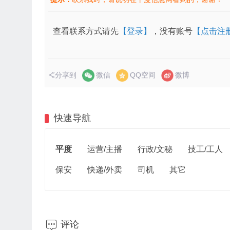
查看联系方式请先
【登录】
，没有账号
【点击注
分享到
微信
QQ空间
微博
快速导航
平度
运营/主播
行政/文秘
技工/工人
保安
快递/外卖
司机
其它

评论