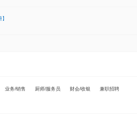
册】
业务/销售
厨师/服务员
财会/收银
兼职招聘