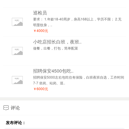
巡检员
要求： 1.年龄18-40周岁，身高168以上，学历不限； 2.无
明显纹身，..
￥4000元
小吃店招长白班，夜班..
做餐，出餐，打包，简单配菜
招聘保安4500包吃..
招聘保安5000左右包吃住有保险，白班夜班自选，工作时间
7-7 坐岗、站岗、巡..
￥6000元
评论

发布评论：