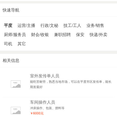
快速导航
平度
运营/主播
行政/文秘
技工/工人
业务/销售
厨师/服务员
财会/收银
兼职招聘
保安
快递/外卖
司机
其它
相关信息
室外发传单人员
能吃苦耐劳，熟悉当地市场，可以在平度市区发传单，能长
期发最好
车间操作人员
冲床操作、包装、摆料等
￥6000元