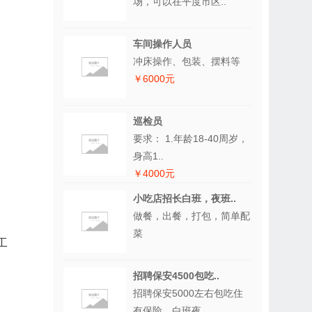
场，可以在平度市区..
车间操作人员
冲床操作、包装、摆料等
￥6000元
巡检员
要求： 1.年龄18-40周岁，
身高1..
￥4000元
小吃店招长白班，夜班..
做餐，出餐，打包，简单配
菜
工
招聘保安4500包吃..
招聘保安5000左右包吃住
有保险，白班夜..