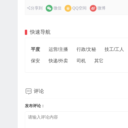
分享到
微信
QQ空间
微博
快速导航
平度
运营/主播
行政/文秘
技工/工人
保安
快递/外卖
司机
其它

评论
发布评论：