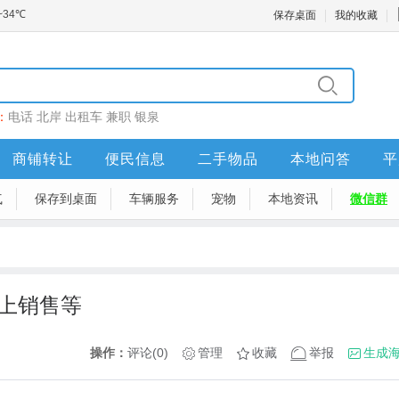
保存桌面
我的收藏
：
电话
北岸
出租车
兼职
银泉
商铺转让
便民信息
二手物品
本地问答
平
气
保存到桌面
车辆服务
宠物
本地资讯
微信群
/线上销售等
操作：
评论(0)
管理
收藏
举报
生成