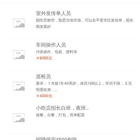
室外发传单人员
能吃苦耐劳，熟悉当地市场，可以在平度市区发传单，能长
期发最好
车间操作人员
冲床操作、包装、摆料等
￥6000元
巡检员
要求： 1.年龄18-40周岁，身高168以上，学历不限； 2.无
明显纹身，..
￥4000元
小吃店招长白班，夜班..
做餐，出餐，打包，简单配菜
招聘保安4500包吃..