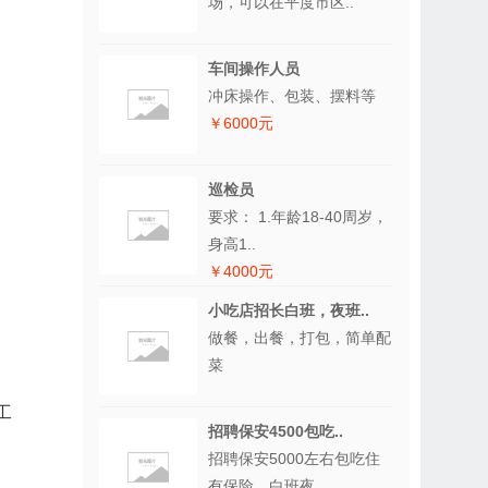
场，可以在平度市区..
车间操作人员
冲床操作、包装、摆料等
￥6000元
巡检员
要求： 1.年龄18-40周岁，
身高1..
￥4000元
小吃店招长白班，夜班..
做餐，出餐，打包，简单配
菜
工
招聘保安4500包吃..
招聘保安5000左右包吃住
有保险，白班夜..