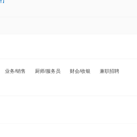
册】
业务/销售
厨师/服务员
财会/收银
兼职招聘