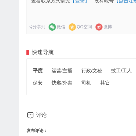
查看联系方式请先
【登录】
，没有账号
【点击注
分享到
微信
QQ空间
微博
快速导航
平度
运营/主播
行政/文秘
技工/工人
保安
快递/外卖
司机
其它

评论
发布评论：