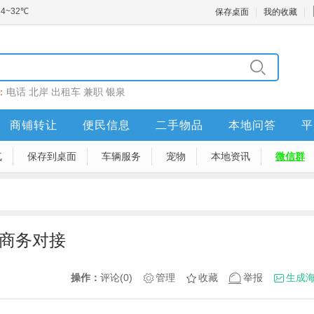
保存桌面
我的收藏
：
电话
北岸
出租车
兼职
银泉
商铺转让
便民信息
二手物品
本地问答
平
气
保存到桌面
车辆服务
宠物
本地资讯
微信群
/商务对接
操作：
评论(0)
管理
收藏
举报
生成