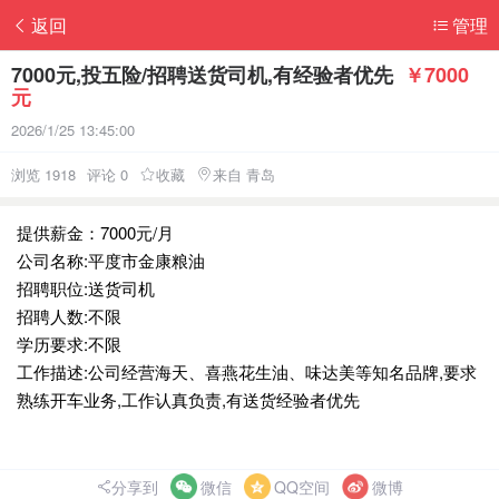
返回
管理
7000元,投五险/招聘送货司机,有经验者优先
￥7000
元
2026/1/25 13:45:00
浏览 1918
评论 0
收藏
来自 青岛
提供薪金：7000元/月
公司名称:平度市金康粮油
招聘职位:送货司机
招聘人数:不限
学历要求:不限
工作描述:公司经营海天、喜燕花生油、味达美等知名品牌,要求
熟练开车业务,工作认真负责,有送货经验者优先
分享到
微信
QQ空间
微博