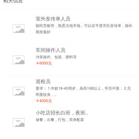
相关信息
室外发传单人员
能吃苦耐劳，熟悉当地市场，可以在平度市区发传单，能长
期发最好
车间操作人员
冲床操作、包装、摆料等
￥6000元
巡检员
要求： 1.年龄18-40周岁，身高168以上，学历不限； 2.无
明显纹身，..
￥4000元
小吃店招长白班，夜班..
做餐，出餐，打包，简单配菜