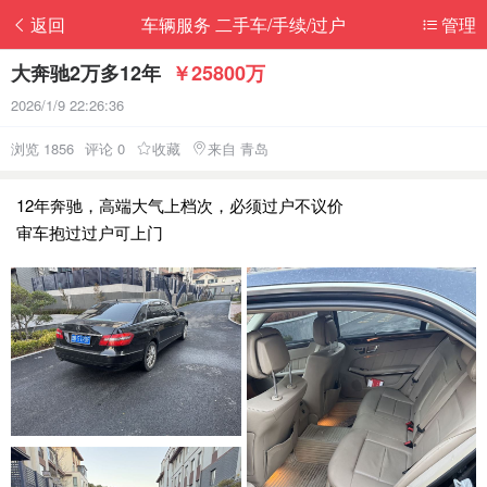
返回
车辆服务 二手车/手续/过户
管理
大奔驰2万多12年
￥25800万
2026/1/9 22:26:36
浏览 1856
评论 0
收藏
来自 青岛
12年奔驰，高端大气上档次，必须过户不议价
审车抱过过户可上门